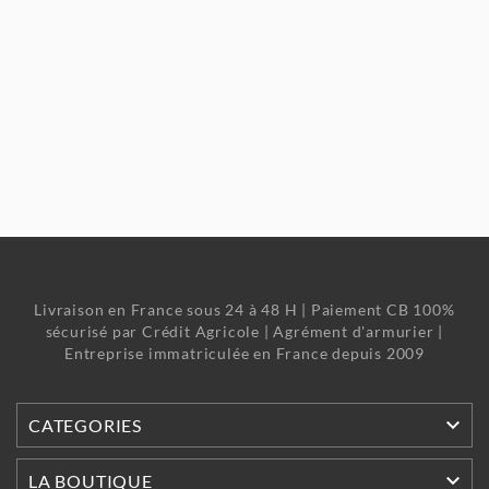
Livraison en France sous 24 à 48 H | Paiement CB 100%
sécurisé par Crédit Agricole | Agrément d'armurier |
Entreprise immatriculée en France depuis 2009

CATEGORIES

LA BOUTIQUE