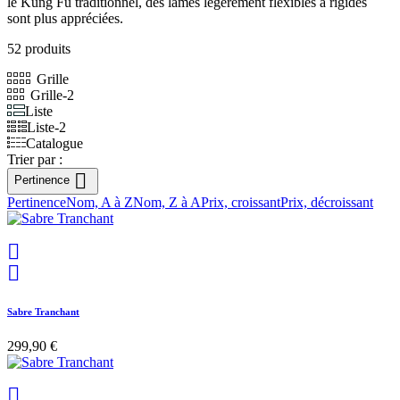
le Kung Fu traditionnel, des lames légèrement flexibles à rigides
sont plus appréciées.
52 produits
Grille
Grille-2
Liste
Liste-2
Catalogue
Trier par :

Pertinence
Pertinence
Nom, A à Z
Nom, Z à A
Prix, croissant
Prix, décroissant


Sabre Tranchant
299,90 €
