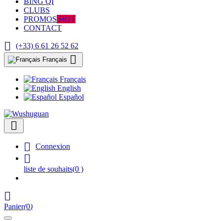
BING QI
CLUBS
PROMOS
HOT
CONTACT

(+33) 6 61 26 52 62

Français
Français
English
Español


Connexion

liste de souhaits
(0 )

Panier
(
0
)