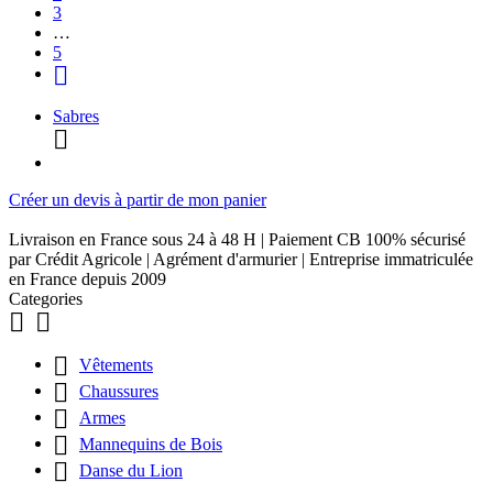
3
…
5

Sabres

Créer un devis à partir de mon panier
Livraison en France sous 24 à 48 H | Paiement CB 100% sécurisé
par Crédit Agricole | Agrément d'armurier | Entreprise immatriculée
en France depuis 2009
Categories



Vêtements

Chaussures

Armes

Mannequins de Bois

Danse du Lion