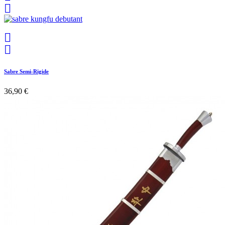



Sabre Semi-Rigide
36,90 €