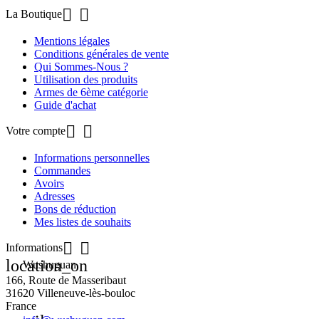


La Boutique
Mentions légales
Conditions générales de vente
Qui Sommes-Nous ?
Utilisation des produits
Armes de 6ème catégorie
Guide d'achat


Votre compte
Informations personnelles
Commandes
Avoirs
Adresses
Bons de réduction
Mes listes de souhaits


Informations
location_on
Wushuguan
166, Route de Masseribaut
31620 Villeneuve-lès-bouloc
France