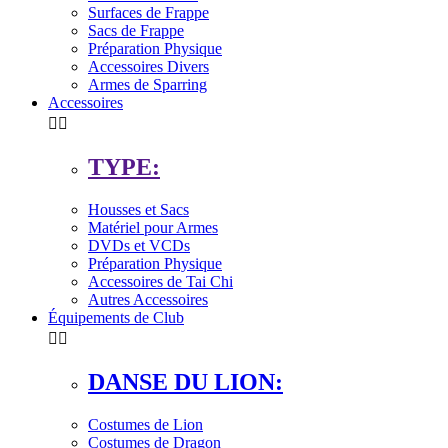
Surfaces de Frappe
Sacs de Frappe
Préparation Physique
Accessoires Divers
Armes de Sparring
Accessoires


TYPE:
Housses et Sacs
Matériel pour Armes
DVDs et VCDs
Préparation Physique
Accessoires de Tai Chi
Autres Accessoires
Équipements de Club


DANSE DU LION:
Costumes de Lion
Costumes de Dragon