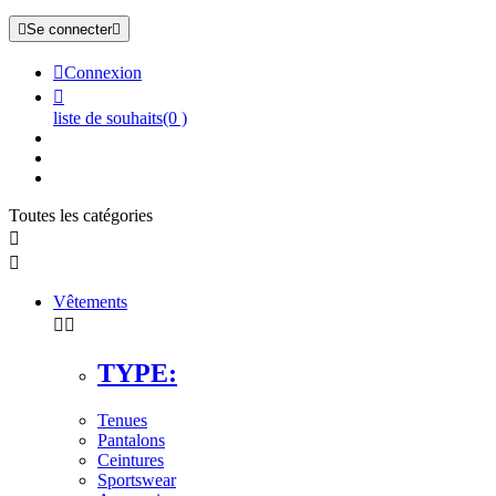

Se connecter


Connexion

liste de souhaits
(0 )
Toutes les catégories


Vêtements


TYPE:
Tenues
Pantalons
Ceintures
Sportswear