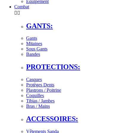
Équipement
Combat


GANTS:
Gants
Mitaines
Sous Gants
Bandes
PROTECTIONS:
Casques
Protèges Dents
Plastrons / Poitrine
Coquilles
Tibias / Jambes
Bras / Mains
ACCESSOIRES:
Vêtements Sanda