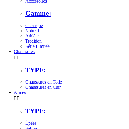
Accessoires
Gamme:
Classique
Natural
Athlète
Tradition
Série Limitée
Chaussures


TYPE:
Chaussures en Toile
Chaussures en Cuir
Armes


TYPE:
Épées
Sabres