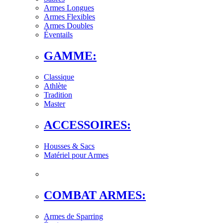
Armes Longues
Armes Flexibles
Armes Doubles
Éventails
GAMME:
Classique
Athlète
Tradition
Master
ACCESSOIRES:
Housses & Sacs
Matériel pour Armes
COMBAT ARMES:
Armes de Sparring