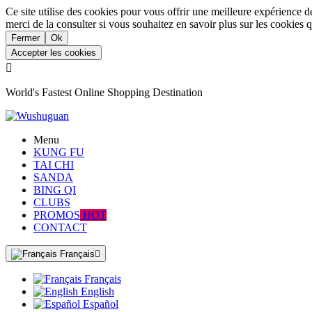
Ce site utilise des cookies pour vous offrir une meilleure expérience d
merci de la consulter si vous souhaitez en savoir plus sur les cookies q
Fermer
Ok
Accepter les cookies

World's Fastest Online Shopping Destination
Menu
KUNG FU
TAI CHI
SANDA
BING QI
CLUBS
PROMOS
HOT
CONTACT
Français

Français
English
Español