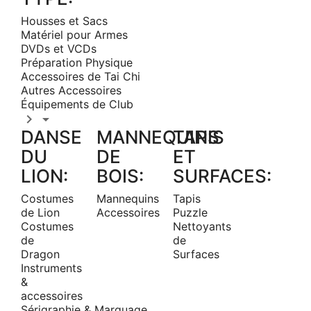
Housses et Sacs
Matériel pour Armes
DVDs et VCDs
Préparation Physique
Accessoires de Tai Chi
Autres Accessoires
Équipements de Club


DANSE
MANNEQUINS
TAPIS
DU
DE
ET
LION:
BOIS:
SURFACES:
Costumes
Mannequins
Tapis
de Lion
Accessoires
Puzzle
Costumes
Nettoyants
de
de
Dragon
Surfaces
Instruments
&
accessoires
Sérigraphie & Marquage