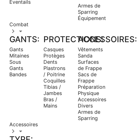
Éventails
Armes de
Sparring
Équipement
Combat


GANTS:
PROTECTIONS:
ACCESSOIRES:
Gants
Casques
Vêtements
Mitaines
Protèges
Sanda
Sous
Dents
Surfaces
Gants
Plastrons
de Frappe
Bandes
/ Poitrine
Sacs de
Coquilles
Frappe
Tibias /
Préparation
Jambes
Physique
Bras /
Accessoires
Mains
Divers
Armes de
Sparring
Accessoires


TYPE: