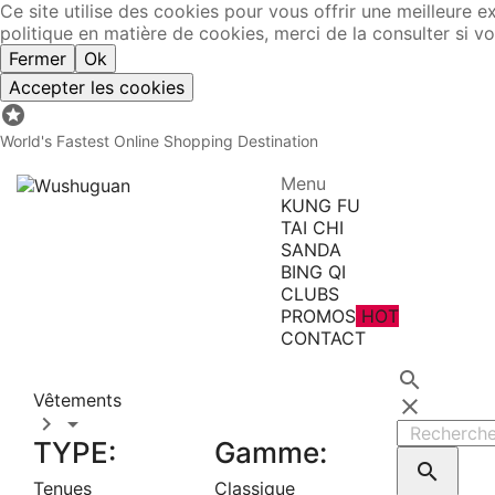
Ce site utilise des cookies pour vous offrir une meilleure e
politique en matière de cookies, merci de la consulter si vo
Fermer
Ok
Accepter les cookies

World's Fastest Online Shopping Destination
Menu
KUNG FU
TAI CHI
SANDA
BING QI
CLUBS
PROMOS
HOT
CONTACT
Toutes les catégories

Vêtements



TYPE:
Gamme:

Tenues
Classique