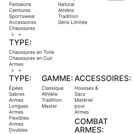
Pantalons
Natural
Ceintures
Athlète
Sportswear
Tradition
Accessoires
Série Limitée
Chaussures


TYPE:
Chaussures en Toile
Chaussures en Cuir
Armes


TYPE:
GAMME:
ACCESSOIRES:
Épées
Classique
Housses &
Sabres
Athlète
Sacs
Armes
Tradition
Matériel
Longues
Master
pour
Armes
Armes
Flexibles
COMBAT
Armes
ARMES:
Doubles