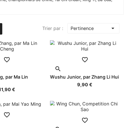

Trier par :
Pertinence



g, par Ma Lin
Wushu Junior, par Zhang Li Hui
9,90 €
11,90 €

