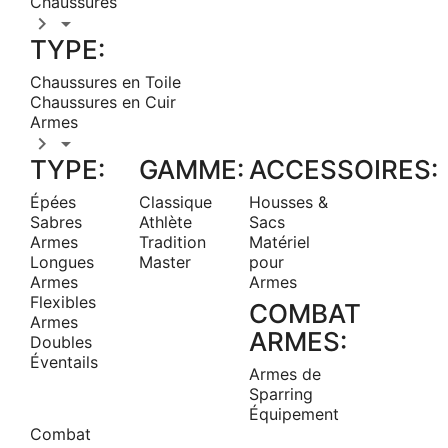
Chaussures


TYPE:
Chaussures en Toile
Chaussures en Cuir
Armes


TYPE:
GAMME:
ACCESSOIRES:
Épées
Classique
Housses &
Sabres
Athlète
Sacs
Armes
Tradition
Matériel
Longues
Master
pour
Armes
Armes
Flexibles
COMBAT
Armes
ARMES:
Doubles
Éventails
Armes de
Sparring
Équipement
Combat