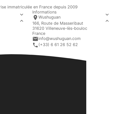
prise immatriculée en France depuis 2009
Informations


location_on
Wushuguan


166, Route de Masseribaut
31620 Villeneuve-lès-bouloc
France
email
info@wushuguan.com
call
(+33) 6 61 26 52 62