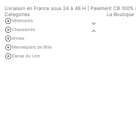
Livraison en France sous 24 à 48 H | Paiement CB 100% s
Categories
La Boutique

Vêtements


Chaussures


Armes

Mannequins de Bois

Danse du Lion