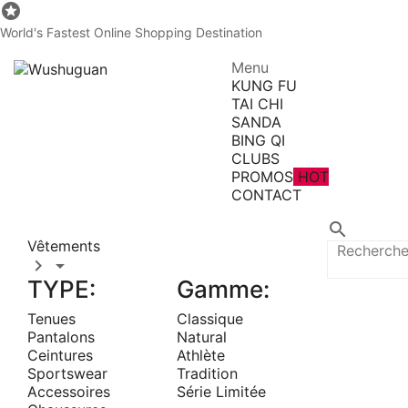

World's Fastest Online Shopping Destination
Menu
KUNG FU
TAI CHI
SANDA
BING QI
CLUBS
PROMOS
HOT
CONTACT
Toutes les catégories

Vêtements


TYPE:
Gamme:
Tenues
Classique
Pantalons
Natural
Ceintures
Athlète
Sportswear
Tradition
Accessoires
Série Limitée