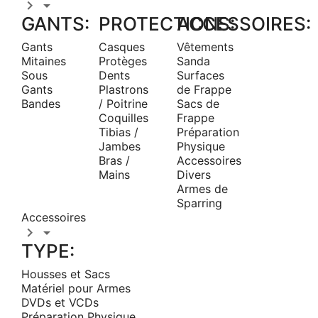


GANTS:
PROTECTIONS:
ACCESSOIRES:
Gants
Casques
Vêtements
Mitaines
Protèges
Sanda
Sous
Dents
Surfaces
Gants
Plastrons
de Frappe
Bandes
/ Poitrine
Sacs de
Coquilles
Frappe
Tibias /
Préparation
Jambes
Physique
Bras /
Accessoires
Mains
Divers
Armes de
Sparring
Accessoires


TYPE:
Housses et Sacs
Matériel pour Armes
DVDs et VCDs
Préparation Physique