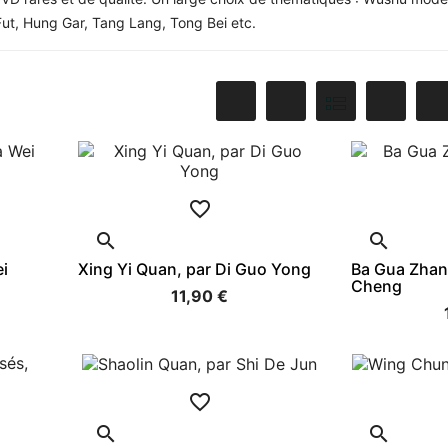
Fut, Hung Gar, Tang Lang, Tong Bei etc.



i
Xing Yi Quan, par Di Guo Yong
Ba Gua Zhan
Cheng
11,90 €


