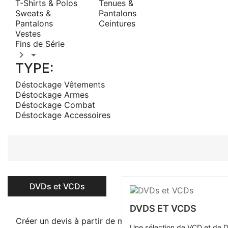
T-Shirts & Polos
Tenues &
Sweats &
Pantalons
Pantalons
Ceintures
Vestes
Fins de Série


TYPE:
Déstockage Vêtements
Déstockage Armes
Déstockage Combat
Déstockage Accessoires
DVDs et VCDs
DVDS ET VCDS
Créer un devis à partir de mon panier
Une sélection de VCD et de D