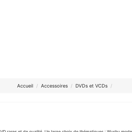
Accueil
Accessoires
DVDs et VCDs
VD rares et de qualité. Un large choix de thématiques : Wushu mode