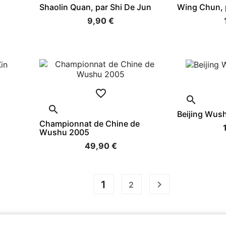
Shaolin Quan, par Shi De Jun
Wing Chun, 
9,90 €



Beijing Wus
Championnat de Chine de
Wushu 2005
49,90 €
1

2