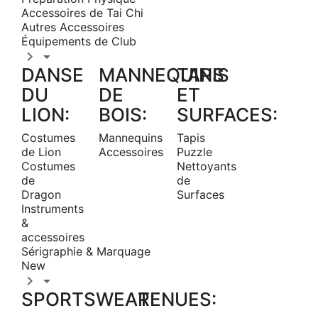
Accessoires de Tai Chi
Autres Accessoires
Équipements de Club


DANSE
MANNEQUINS
TAPIS
DU
DE
ET
LION:
BOIS:
SURFACES:
Costumes
Mannequins
Tapis
de Lion
Accessoires
Puzzle
Costumes
Nettoyants
de
de
Dragon
Surfaces
Instruments
&
accessoires
Sérigraphie & Marquage
New


SPORTSWEAR:
TENUES: