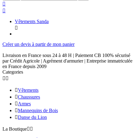


Vêtements Sanda

Créer un devis à partir de mon panier
Livraison en France sous 24 à 48 H | Paiement CB 100% sécurisé
par Crédit Agricole | Agrément d'armurier | Entreprise immatriculée
en France depuis 2009
Categories



Vêtements

Chaussures

Armes

Mannequins de Bois

Danse du Lion
La Boutique

