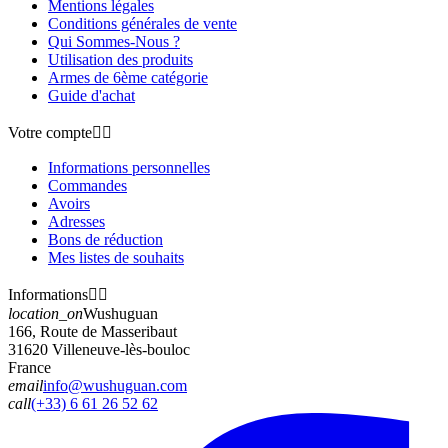
Mentions légales
Conditions générales de vente
Qui Sommes-Nous ?
Utilisation des produits
Armes de 6ème catégorie
Guide d'achat
Votre compte


Informations personnelles
Commandes
Avoirs
Adresses
Bons de réduction
Mes listes de souhaits
Informations


location_on
Wushuguan
166, Route de Masseribaut
31620 Villeneuve-lès-bouloc
France
email
info@wushuguan.com
call
(+33) 6 61 26 52 62