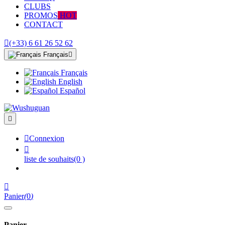
CLUBS
PROMOS
HOT
CONTACT

(+33) 6 61 26 52 62
Français

Français
English
Español


Connexion

liste de souhaits
(0 )

Panier
(
0
)
Panier