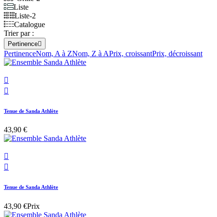
Liste
Liste-2
Catalogue
Trier par :
Pertinence

Pertinence
Nom, A à Z
Nom, Z à A
Prix, croissant
Prix, décroissant


Tenue de Sanda Athlète
43,90 €


Tenue de Sanda Athlète
43,90 €
Prix