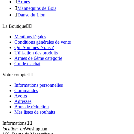

Armes

Mannequins de Bois

Danse du Lion
La Boutique


Mentions légales
Conditions générales de vente
Qui Sommes-Nous ?
Utilisation des produits
Armes de 6ème catégorie
Guide d'achat
Votre compte


Informations personnelles
Commandes
Avoirs
Adresses
Bons de réduction
Mes listes de souhaits
Informations


location_on
Wushuguan