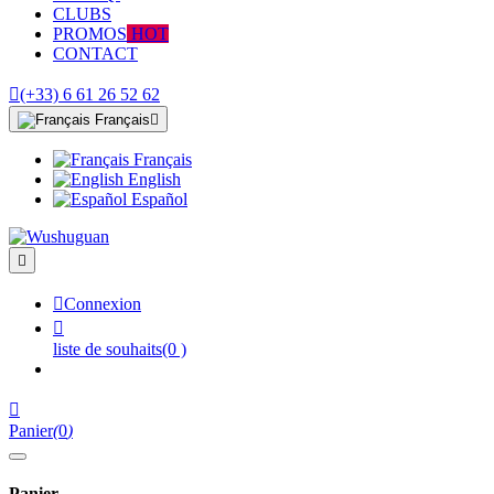
CLUBS
PROMOS
HOT
CONTACT

(+33) 6 61 26 52 62
Français

Français
English
Español


Connexion

liste de souhaits
(0 )

Panier
(
0
)
Panier