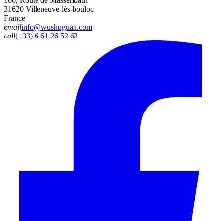
166, Route de Masseribaut
31620 Villeneuve-lès-bouloc
France
email
info@wushuguan.com
call
(+33) 6 61 26 52 62