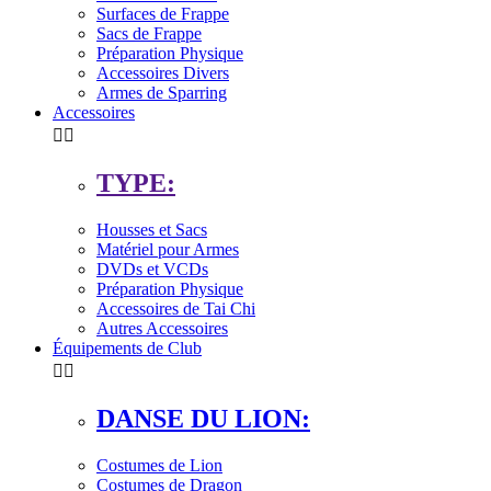
Surfaces de Frappe
Sacs de Frappe
Préparation Physique
Accessoires Divers
Armes de Sparring
Accessoires


TYPE:
Housses et Sacs
Matériel pour Armes
DVDs et VCDs
Préparation Physique
Accessoires de Tai Chi
Autres Accessoires
Équipements de Club


DANSE DU LION:
Costumes de Lion
Costumes de Dragon