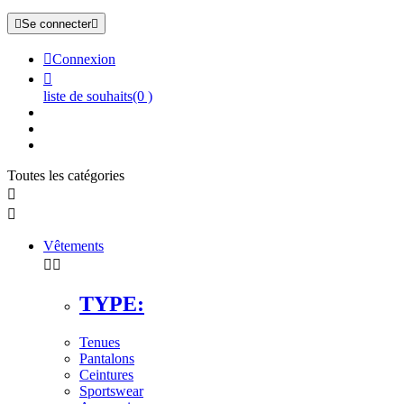

Se connecter


Connexion

liste de souhaits
(0 )
Toutes les catégories


Vêtements


TYPE:
Tenues
Pantalons
Ceintures
Sportswear