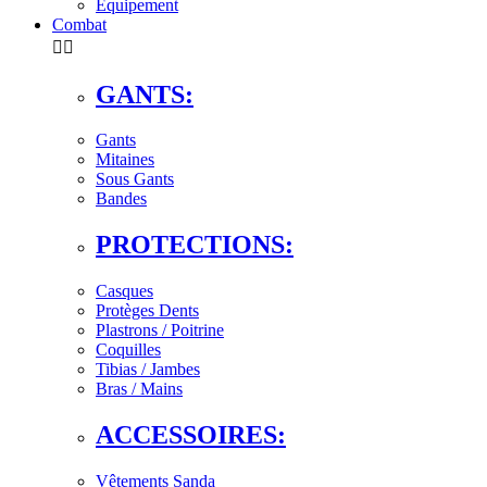
Équipement
Combat


GANTS:
Gants
Mitaines
Sous Gants
Bandes
PROTECTIONS:
Casques
Protèges Dents
Plastrons / Poitrine
Coquilles
Tibias / Jambes
Bras / Mains
ACCESSOIRES:
Vêtements Sanda