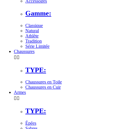
Accessoires
Gamme:
Classique
Natural
Athlète
Tradition
Série Limitée
Chaussures


TYPE:
Chaussures en Toile
Chaussures en Cuir
Armes


TYPE:
Épées
Sabres