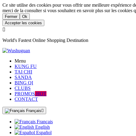
Ce site utilise des cookies pour vous offrir une meilleure expérience d
merci de la consulter si vous souhaitez en savoir plus sur les cookies q
Fermer
Ok
Accepter les cookies

World's Fastest Online Shopping Destination
Menu
KUNG FU
TAI CHI
SANDA
BING QI
CLUBS
PROMOS
HOT
CONTACT
Français

Français
English
Español