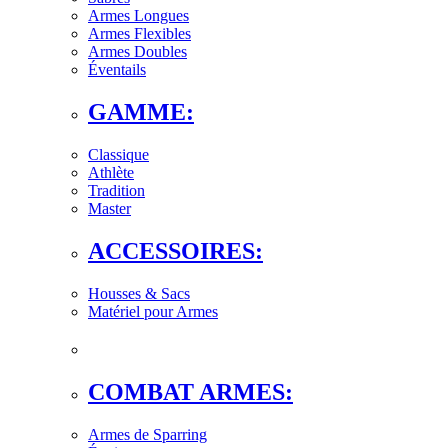
Armes Longues
Armes Flexibles
Armes Doubles
Éventails
GAMME:
Classique
Athlète
Tradition
Master
ACCESSOIRES:
Housses & Sacs
Matériel pour Armes
COMBAT ARMES:
Armes de Sparring