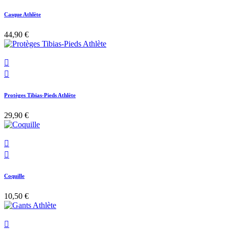
Casque Athlète
44,90 €


Protèges Tibias-Pieds Athlète
29,90 €


Coquille
10,50 €
