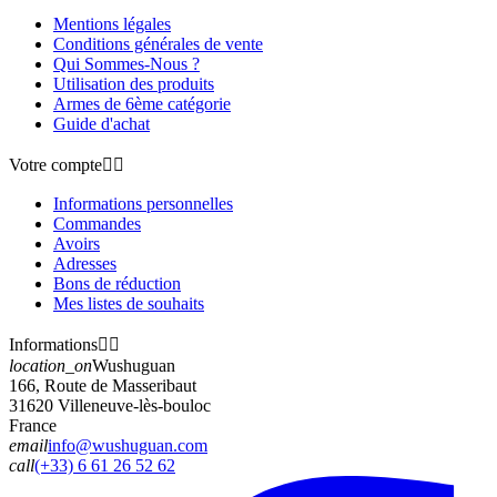
Mentions légales
Conditions générales de vente
Qui Sommes-Nous ?
Utilisation des produits
Armes de 6ème catégorie
Guide d'achat
Votre compte


Informations personnelles
Commandes
Avoirs
Adresses
Bons de réduction
Mes listes de souhaits
Informations


location_on
Wushuguan
166, Route de Masseribaut
31620 Villeneuve-lès-bouloc
France
email
info@wushuguan.com
call
(+33) 6 61 26 52 62