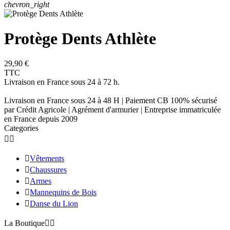
chevron_right
Protège Dents Athlète
29,90 €
TTC
Livraison en France sous 24 à 72 h.
Livraison en France sous 24 à 48 H | Paiement CB 100% sécurisé
par Crédit Agricole | Agrément d'armurier | Entreprise immatriculée
en France depuis 2009
Categories



Vêtements

Chaussures

Armes

Mannequins de Bois

Danse du Lion
La Boutique

