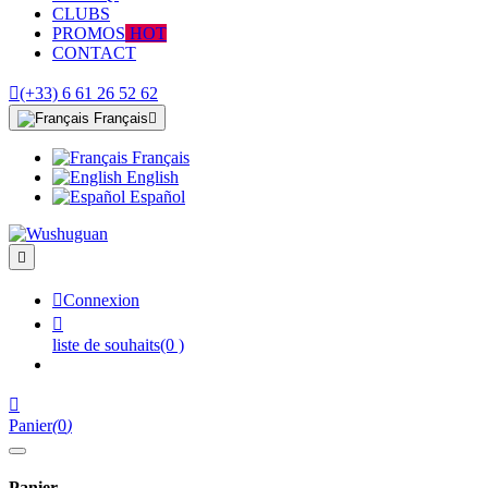
CLUBS
PROMOS
HOT
CONTACT

(+33) 6 61 26 52 62
Français

Français
English
Español


Connexion

liste de souhaits
(0 )

Panier
(
0
)
Panier