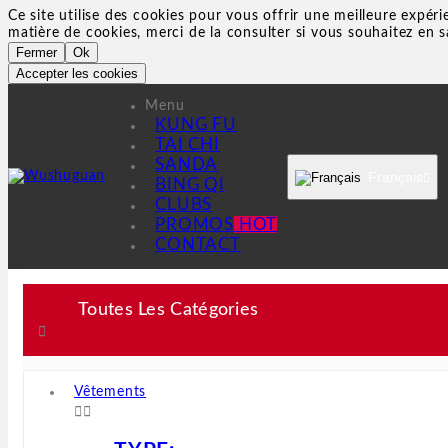
Ce site utilise des cookies pour vous offrir une meilleure expéri
matière de cookies, merci de la consulter si vous souhaitez en s
Fermer
Ok
Accepter les cookies
Menu
KUNG FU
TAI CHI
SANDA
Français

BING QI
CLUBS
PROMOS
HOT
CONTACT
Toutes Les Catégories

Vêtements

