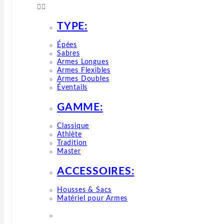


TYPE:
Épées
Sabres
Armes Longues
Armes Flexibles
Armes Doubles
Éventails
GAMME:
Classique
Athlète
Tradition
Master
ACCESSOIRES:
Housses & Sacs
Matériel pour Armes