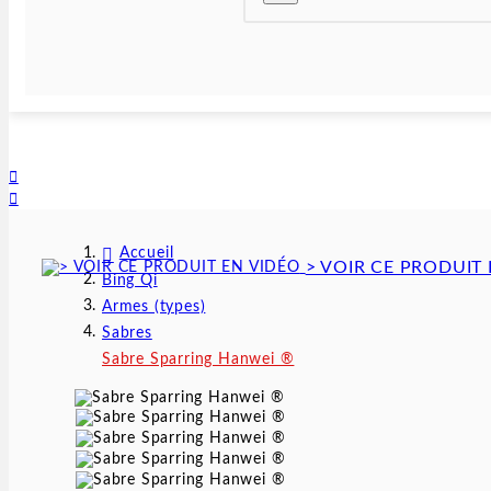


Accueil
> VOIR CE PRODUIT
Bing Qi
Armes (types)
Sabres
Sabre Sparring Hanwei ®