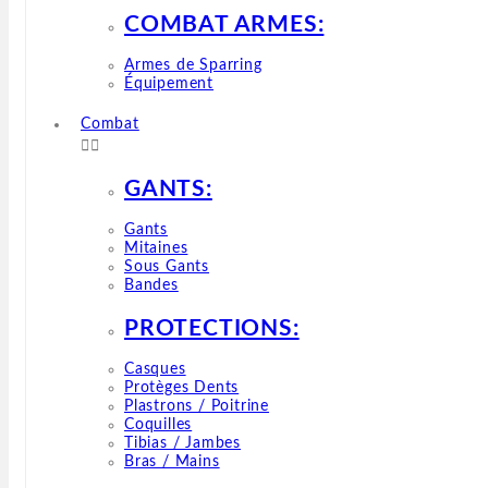
COMBAT ARMES:
Armes de Sparring
Équipement
Combat


GANTS:
Gants
Mitaines
Sous Gants
Bandes
PROTECTIONS:
Casques
Protèges Dents
Plastrons / Poitrine
Coquilles
Tibias / Jambes
Bras / Mains