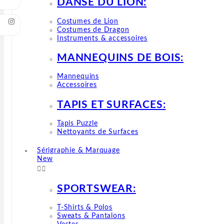
DANSE DU LION:
Costumes de Lion
Costumes de Dragon
Instruments & accessoires
MANNEQUINS DE BOIS:
Mannequins
Accessoires
TAPIS ET SURFACES:
Tapis Puzzle
Nettoyants de Surfaces
Sérigraphie & Marquage
New


SPORTSWEAR:
T-Shirts & Polos
Sweats & Pantalons