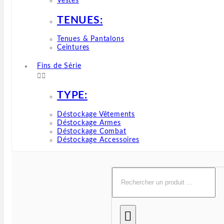
Vestes
TENUES:
Tenues & Pantalons
Ceintures
Fins de Série


TYPE:
Déstockage Vêtements
Déstockage Armes
Déstockage Combat
Déstockage Accessoires
