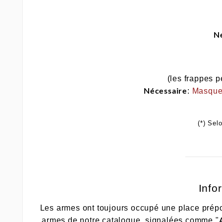
N
(les frappes p
Nécessaire
:
Masqu
(*) Sel
Info
Les armes ont toujours occupé une place prépon
armes de notre catalogue, signalées comme "