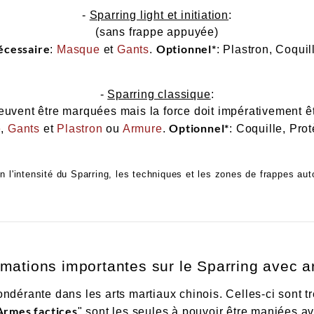
-
Sparring light et initiation
:
(sans frappe appuyée)
écessaire
Optionnel*
:
Masque
et
Gants
.
: Plastron, Coquil
-
Sparring classique
:
euvent être marquées mais la force doit impérativement êt
Optionnel*
e
,
Gants
et
Plastron
ou
Armure
.
: Coquille, Pro
on l'intensité du Sparring, les techniques et les zones de frappes aut
rmations importantes sur le Sparring avec 
dérante dans les arts martiaux chinois. Celles-ci sont trè
Armes factices
" sont les seules à pouvoir être maniées av