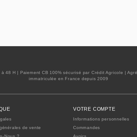
 à 48 H | Paiement CB 100% sécurisé par Crédit Agricole | Agré
immatriculée en France depuis 2009
IQUE
VOTRE COMPTE
égales
Informations personnelles
 générales de vente
Commandes
s-Nous ?
Avoirs