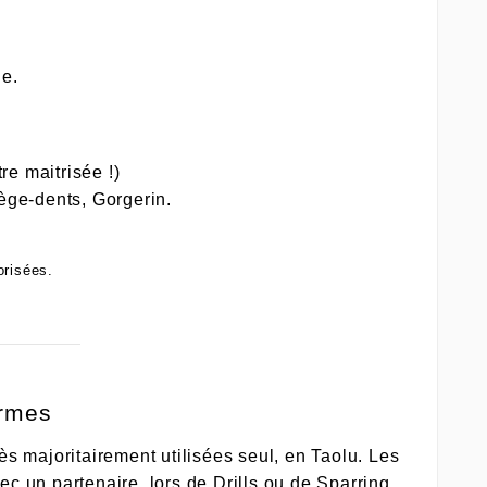
le.
re maitrisée !)
tège-dents, Gorgerin.
orisées.
armes
s majoritairement utilisées seul, en Taolu. Les
ec un partenaire, lors de Drills ou de Sparring.