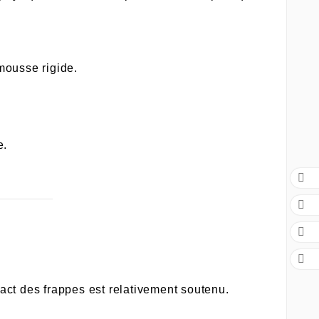
mousse rigide.
e.




mpact des frappes est relativement soutenu.