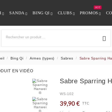
HOT
I
SANDA
BING QI
CLUBS
PROMOS
CO

eil
Bing Qi
Armes (types)
Sabres
Sabre Sparring H
ODUIT EN VIDÉO
Sabre Sparring 
WS-102
39,90 €
TTC