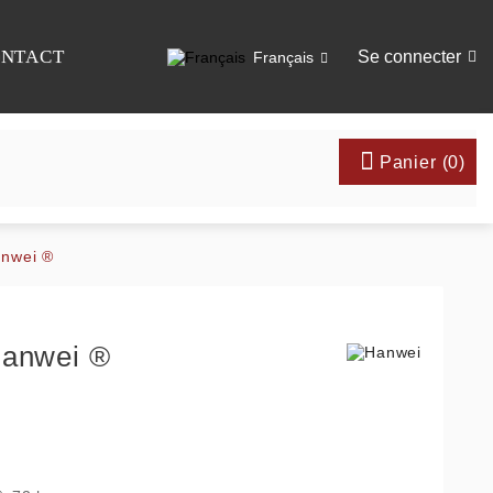
NTACT
Se connecter
Français



Panier
(
0
)
anwei ®
Hanwei ®