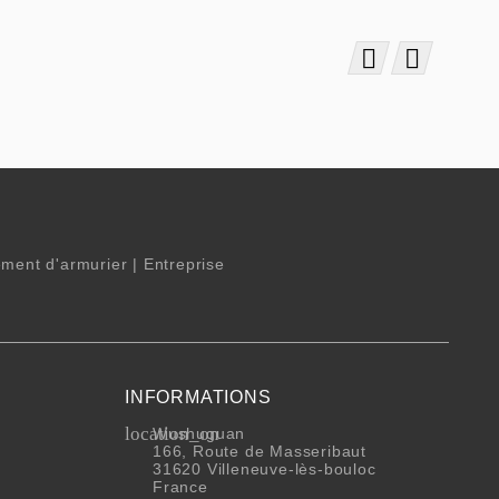


ment d'armurier | Entreprise
INFORMATIONS
location_on
Wushuguan
166, Route de Masseribaut
31620 Villeneuve-lès-bouloc
France