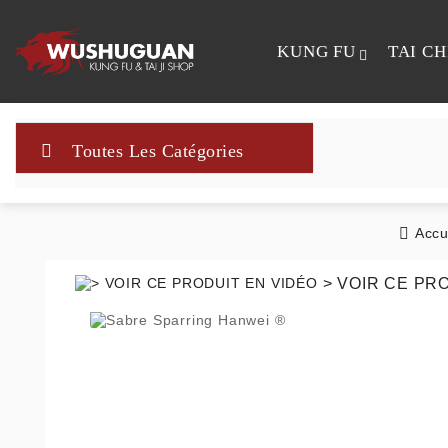
KUNG FU
TAI CH

Toutes Les Catégories
Accu
> VOIR CE PR