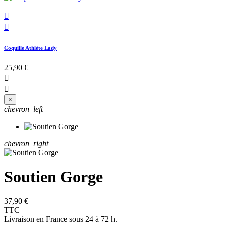


Coquille Athlète Lady
25,90 €


×
chevron_left
chevron_right
Soutien Gorge
37,90 €
TTC
Livraison en France sous 24 à 72 h.