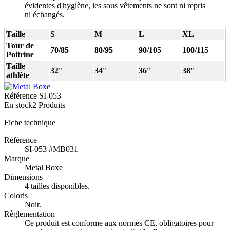
évidentes d'hygiène, les sous vêtements ne sont ni repris
ni échangés.
Taille
S
M
L
XL
Tour de
70/85
80/95
90/105
100/115
Poitrine
Taille
32''
34''
36''
38''
athlète
Référence
SI-053
En stock
2 Produits
Fiche technique
Référence
SI-053 #MB031
Marque
Metal Boxe
Dimensions
4 tailles disponibles.
Coloris
Noir.
Règlementation
Ce produit est conforme aux normes CE, obligatoires pour