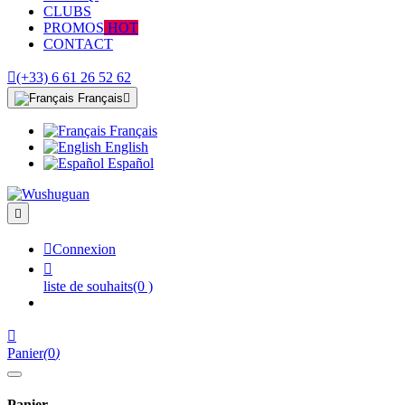
CLUBS
PROMOS
HOT
CONTACT

(+33) 6 61 26 52 62
Français

Français
English
Español


Connexion

liste de souhaits
(0 )

Panier
(
0
)
Panier