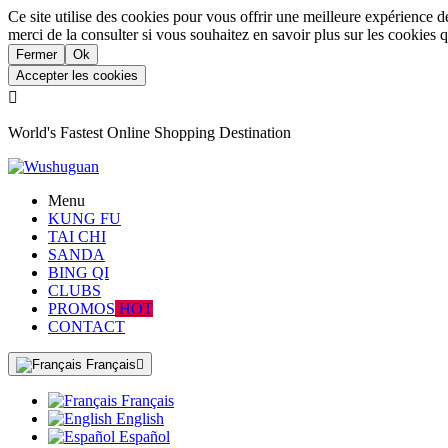
Ce site utilise des cookies pour vous offrir une meilleure expérience d
merci de la consulter si vous souhaitez en savoir plus sur les cookies q
Fermer
Ok
Accepter les cookies

World's Fastest Online Shopping Destination
Menu
KUNG FU
TAI CHI
SANDA
BING QI
CLUBS
PROMOS
HOT
CONTACT
Français

Français
English
Español