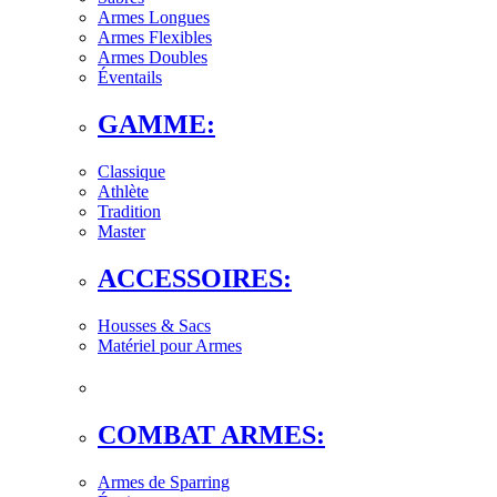
Armes Longues
Armes Flexibles
Armes Doubles
Éventails
GAMME:
Classique
Athlète
Tradition
Master
ACCESSOIRES:
Housses & Sacs
Matériel pour Armes
COMBAT ARMES:
Armes de Sparring