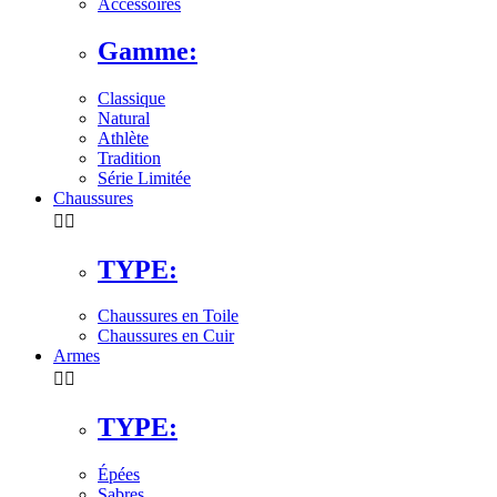
Accessoires
Gamme:
Classique
Natural
Athlète
Tradition
Série Limitée
Chaussures


TYPE:
Chaussures en Toile
Chaussures en Cuir
Armes


TYPE:
Épées
Sabres