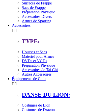
Surfaces de Frappe
Sacs de Frappe
Préparation Physique
Accessoires Divers
Armes de Sparring
Accessoires


TYPE:
Housses et Sacs
Matériel pour Armes
DVDs et VCDs
Préparation Physique
Accessoires de Tai Chi
Autres Accessoires
Équipements de Club


DANSE DU LION:
Costumes de Lion
Costumes de Dragon