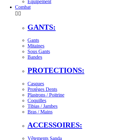
Équipement
Combat


GANTS:
Gants
Mitaines
Sous Gants
Bandes
PROTECTIONS:
Casques
Protèges Dents
Plastrons / Poitrine
Coquilles
Tibias / Jambes
Bras / Mains
ACCESSOIRES:
Vêtements Sanda