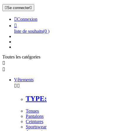

Se connecter


Connexion

liste de souhaits
(0 )
Toutes les catégories


Vêtements


TYPE:
Tenues
Pantalons
Ceintures
Sportswear