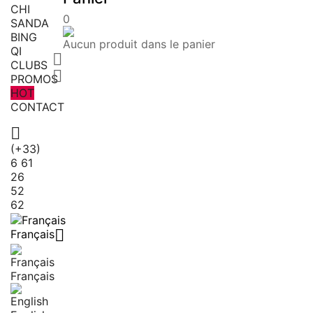
CHI
0
SANDA
BING
Aucun produit dans le panier
QI

CLUBS

PROMOS
HOT
CONTACT

(+33)
6 61
26
52
62

Français
Français