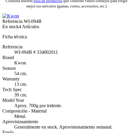
Consulta nuestra
guía de productos
que contiene varios consejos para elegir
mejor tus artículos (gamas, cortes, accesorios, etc.)
Referencia
WI-094B
En stock
4 Artículos
Ficha técnica
Referencia
WI-094B # 334002011
Brand
Kwon
Season
54 cm.
Warranty
13 cm.
Tech Spec
39 cm.
Model Year
Aprox. 700g por tridente.
Composición - Material
Metal.
Aprovisionamiento
Generalmente en stock. Aprovisionamiento semanal.
Envío