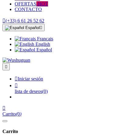
OFERTAS
HOT
CONTACTO

(+33) 6 61 26 52 62
Español

Français
English
Español


Iniciar sesión

lista de deseos
(0)

Carrito
(
0
)
Carrito