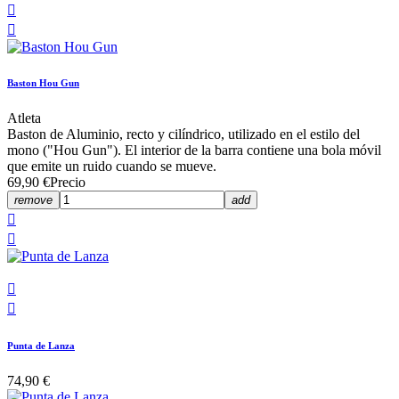


Baston Hou Gun
Atleta
Baston de Aluminio, recto y cilíndrico, utilizado en el estilo del
mono ("Hou Gun"). El interior de la barra contiene una bola móvil
que emite un ruido cuando se mueve.
69,90 €
Precio
remove
add




Punta de Lanza
74,90 €