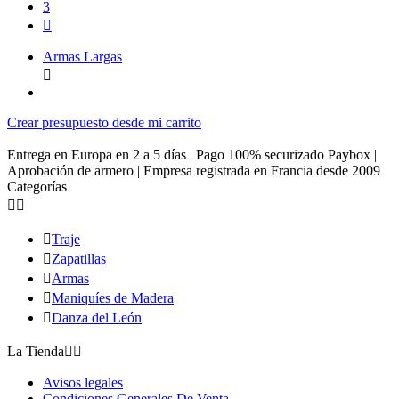
3

Armas Largas

Crear presupuesto desde mi carrito
Entrega en Europa en 2 a 5 días | Pago 100% securizado Paybox |
Aprobación de armero | Empresa registrada en Francia desde 2009
Categorías



Traje

Zapatillas

Armas

Maniquíes de Madera

Danza del León
La Tienda


Avisos legales
Condiciones Generales De Venta