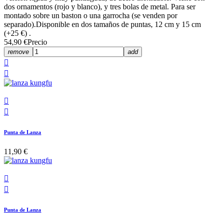
dos ornamentos (rojo y blanco), y tres bolas de metal. Para ser
montado sobre un baston o una garrocha (se venden por
separado).Disponible en dos tamaños de puntas, 12 cm y 15 cm
(+25 €) .
54,90 €
Precio
remove
add




Punta de Lanza
11,90 €


Punta de Lanza