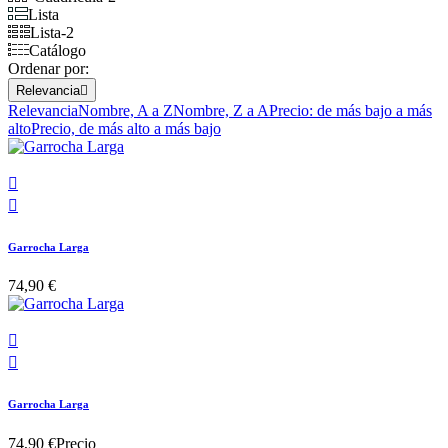
Lista
Lista-2
Catálogo
Ordenar por:
Relevancia

Relevancia
Nombre, A a Z
Nombre, Z a A
Precio: de más bajo a más
alto
Precio, de más alto a más bajo


Garrocha Larga
74,90 €


Garrocha Larga
74,90 €
Precio