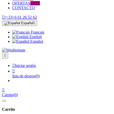
OFERTAS
HOT
CONTACTO

(+33) 6 61 26 52 62
Español

Français
English
Español


Iniciar sesión

lista de deseos
(0)

Carrito
(
0
)
Carrito