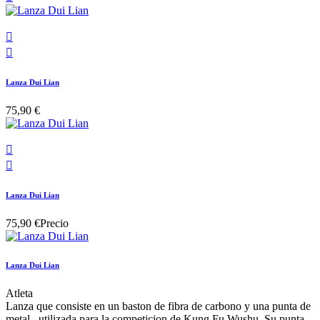


Lanza Dui Lian
75,90 €


Lanza Dui Lian
75,90 €
Precio
Lanza Dui Lian
Atleta
Lanza que consiste en un baston de fibra de carbono y una punta de
metal,, utilizada para la competicion de Kung Fu Wushu. Su punta