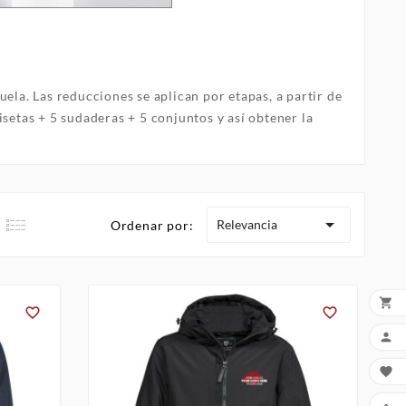
cuela.
Las reducciones se aplican por etapas, a partir de
isetas + 5 sudaderas + 5 conjuntos y así obtener la

Relevancia
Ordenar por:





