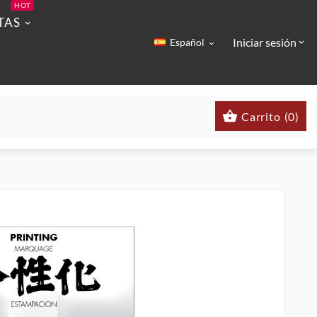
HOT
TAS
Iniciar sesión
Español



Carrito
(
0
)