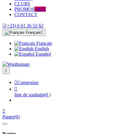
CLUBS
PROMOS
HOT
CONTACT

(+33) 6 61 26 52 62
Français

Français
English
Español


Connexion

liste de souhaits
(0 )

Panier
(
0
)
Panier