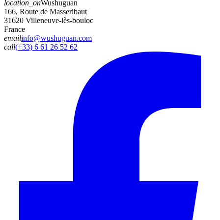
location_on
Wushuguan
166, Route de Masseribaut
31620 Villeneuve-lès-bouloc
France
email
info@wushuguan.com
call
(+33) 6 61 26 52 62