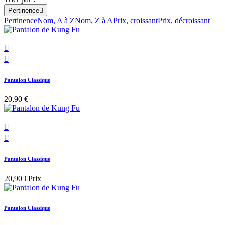
Pertinence

Pertinence
Nom, A à Z
Nom, Z à A
Prix, croissant
Prix, décroissant


Pantalon Classique
20,90 €


Pantalon Classique
20,90 €
Prix
Pantalon Classique