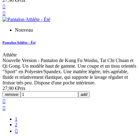
27,90 €
Prix


Nouveau
Pantalon Athlète - Été
Athlète
Nouvelle Version - Pantalon de Kung Fu Wushu, Tai Chi Chuan et
Qi Gong. Un modèle haut de gamme. Une coupe et un tissu orientés
"Sport" en Polyester/Spandex. Une matière légère, très agréable,
fluide et relativement élastique, qui supporte le lavage régulier et
froisse très peu. Dispose d'une poche intérieure.
27,90 €
Prix
remove
add


1
2
