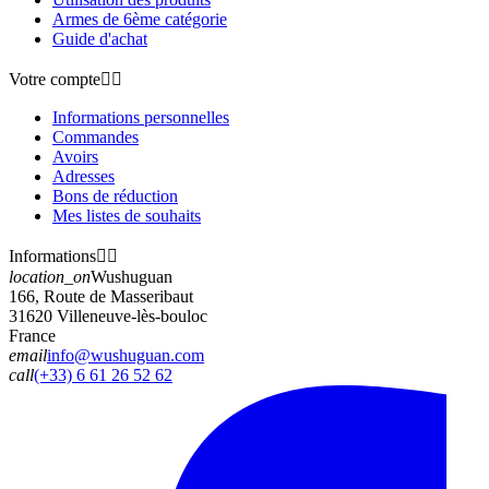
Armes de 6ème catégorie
Guide d'achat
Votre compte


Informations personnelles
Commandes
Avoirs
Adresses
Bons de réduction
Mes listes de souhaits
Informations


location_on
Wushuguan
166, Route de Masseribaut
31620 Villeneuve-lès-bouloc
France
email
info@wushuguan.com
call
(+33) 6 61 26 52 62