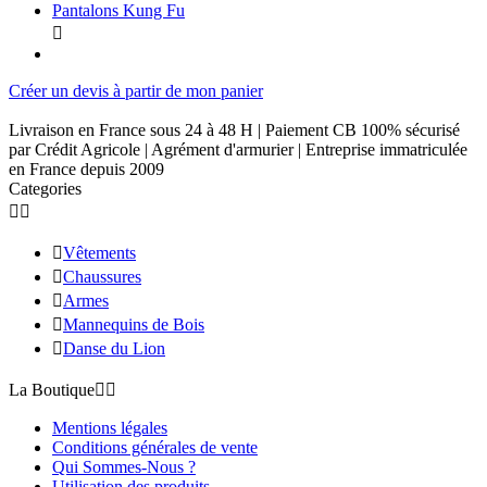
Pantalons Kung Fu

Créer un devis à partir de mon panier
Livraison en France sous 24 à 48 H | Paiement CB 100% sécurisé
par Crédit Agricole | Agrément d'armurier | Entreprise immatriculée
en France depuis 2009
Categories



Vêtements

Chaussures

Armes

Mannequins de Bois

Danse du Lion
La Boutique


Mentions légales
Conditions générales de vente
Qui Sommes-Nous ?
Utilisation des produits