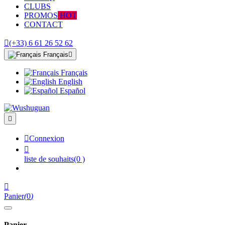
CLUBS
PROMOS
HOT
CONTACT

(+33) 6 61 26 52 62
Français

Français
English
Español


Connexion

liste de souhaits
(0 )

Panier
(
0
)
Panier