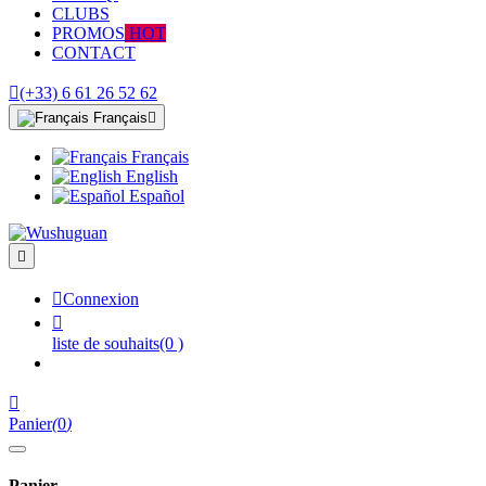
CLUBS
PROMOS
HOT
CONTACT

(+33) 6 61 26 52 62
Français

Français
English
Español


Connexion

liste de souhaits
(0 )

Panier
(
0
)
Panier