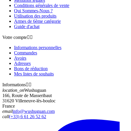
Mentions légales
Conditions générales de vente
Qui Sommes-Nous ?
Utilisation des produits
Armes de 6ème catégorie
Guide d'achat
Votre compte


Informations personnelles
Commandes
Avoirs
Adresses
Bons de réduction
Mes listes de souhaits
Informations


location_on
Wushuguan
166, Route de Masseribaut
31620 Villeneuve-lès-bouloc
France
email
info@wushuguan.com
call
(+33) 6 61 26 52 62