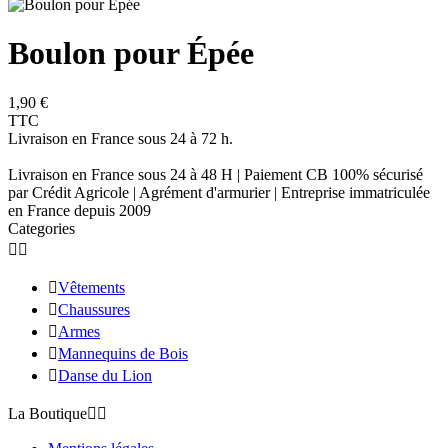
Boulon pour Épée
1,90 €
TTC
Livraison en France sous 24 à 72 h.
Livraison en France sous 24 à 48 H | Paiement CB 100% sécurisé
par Crédit Agricole | Agrément d'armurier | Entreprise immatriculée
en France depuis 2009
Categories



Vêtements

Chaussures

Armes

Mannequins de Bois

Danse du Lion
La Boutique

