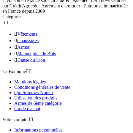
Livraison en France sous 24 à 48 H | Paiement CB 100% sécurisé
par Crédit Agricole | Agrément d'armurier | Entreprise immatriculée
en France depuis 2009
Categories



Vêtements

Chaussures

Armes

Mannequins de Bois

Danse du Lion
La Boutique


Mentions légales
Conditions générales de vente
Qui Sommes-Nous ?
Utilisation des produits
Armes de 6ème catégorie
Guide d'achat
Votre compte


Informations personnelles