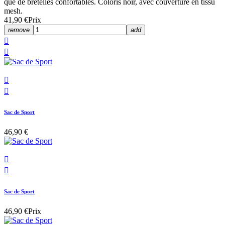
que de bretelles confortables. Coloris noir, avec couverture en tissu
mesh.
41,90 €
Prix
remove
add




Sac de Sport
46,90 €


Sac de Sport
46,90 €
Prix