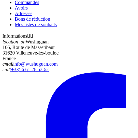
Commandes
Avoirs
Adresses
Bons de réduction
Mes listes de souhaits
Informations


location_on
Wushuguan
166, Route de Masseribaut
31620 Villeneuve-lès-bouloc
France
email
info@wushuguan.com
call
(+33) 6 61 26 52 62