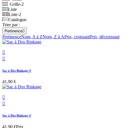
Grille-2
Liste
Liste-2
Catalogue
Trier par :
Pertinence

Pertinence
Nom, A à Z
Nom, Z à A
Prix, croissant
Prix, décroissant


Sac à Dos Rinkage ®
41,90 €


Sac à Dos Rinkage ®
41,90 €
Prix