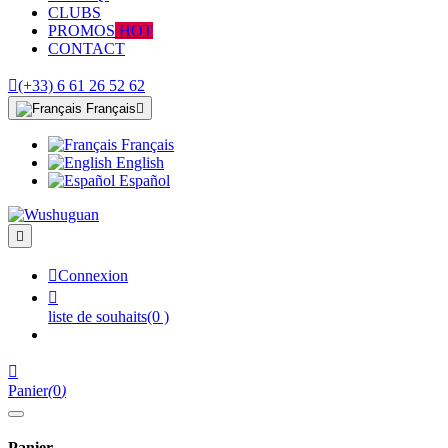
CLUBS
PROMOS
HOT
CONTACT

(+33) 6 61 26 52 62
Français

Français
English
Español


Connexion

liste de souhaits
(0 )

Panier
(
0
)
Panier