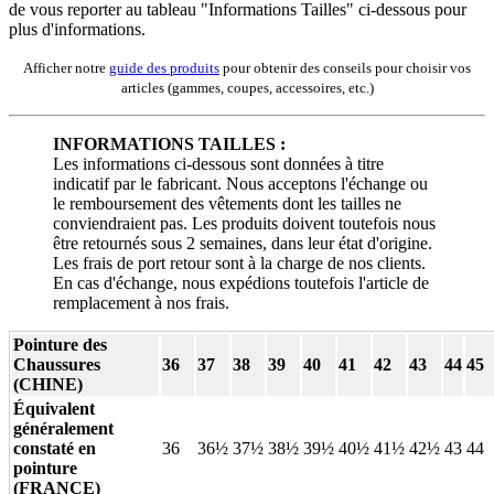
de vous reporter au tableau "Informations Tailles" ci-dessous pour
plus d'informations.
Afficher notre
guide des produits
pour obtenir des conseils pour choisir vos
articles (gammes, coupes, accessoires, etc.)
INFORMATIONS TAILLES :
Les informations ci-dessous sont données à titre
indicatif par le fabricant. Nous acceptons l'échange ou
le remboursement des vêtements dont les tailles ne
conviendraient pas. Les produits doivent toutefois nous
être retournés sous 2 semaines, dans leur état d'origine.
Les frais de port retour sont à la charge de nos clients.
En cas d'échange, nous expédions toutefois l'article de
remplacement à nos frais.
Pointure des
Chaussures
36
37
38
39
40
41
42
43
44
45
(CHINE)
Équivalent
généralement
constaté en
36
36½
37½
38½
39½
40½
41½
42½
43
44
pointure
(FRANCE)