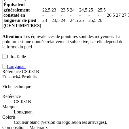
Équivalent
généralement
22,5
23
23,5
24
24,5
25
25,5
constaté en
-
-
-
-
-
-
-
26,5
27
27,
longueur de pied
23
23,5
24
24,5
25
25,5
26
(CENTIMÈTRES)
Attention:
Les équivalences de pointures sont des moyennes. La
pointure est une donnée relativement subjective, car elle dépend de
la forme du pied.
Référence
CS-031B
En stock
4 Produits
Fiche technique
Référence
CS-031B
Marque
Longquan
Coloris
Couleur blanc (version du logo selon les arrivages).
Composition - Matériaux