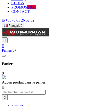
CLUBS
PROMOS
HOT
CONTACT

(+33) 6 61 26 52 62
Français



Panier
(
0
)
Panier
0
Aucun produit dans le panier

