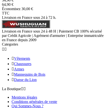
34,90 €
64,90 €
Économisez 30,00 €
TTC
Livraison en France sous 24 à 72 h.
Livraison en France sous 24 à 48 H | Paiement CB 100% sécurisé
par Crédit Agricole | Agrément d'armurier | Entreprise immatriculée
en France depuis 2009
Categories



Vêtements

Chaussures

Armes

Mannequins de Bois

Danse du Lion
La Boutique


Mentions légales
Conditions générales de vente
Qui Sommes-Nous ?