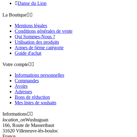

Danse du Lion
La Boutique


Mentions légales
Conditions générales de vente
Qui Sommes-Nous ?
Utilisation des produits
Armes de 6ème catégorie
Guide d'achat
Votre compte


Informations personnelles
Commandes
Avoirs
Adresses
Bons de réduction
Mes listes de souhaits
Informations


location_on
Wushuguan
166, Route de Masseribaut
31620 Villeneuve-lès-bouloc
France