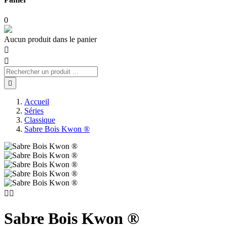
0
Aucun produit dans le panier



Accueil
Séries
Classique
Sabre Bois Kwon ®


Sabre Bois Kwon ®