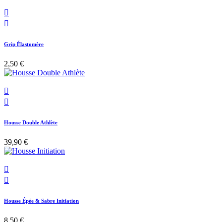


Grip Élastomère
2,50 €


Housse Double Athlète
39,90 €


Housse Épée & Sabre Initiation
8,50 €