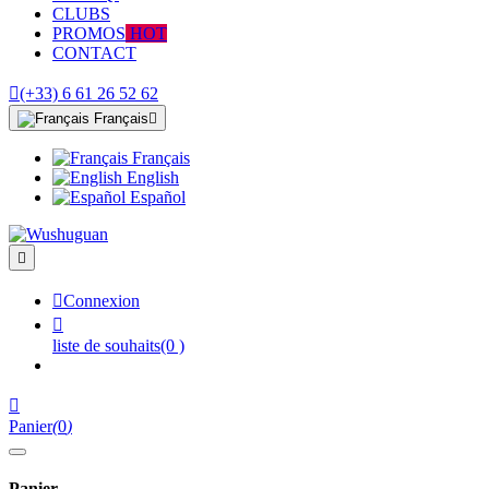
CLUBS
PROMOS
HOT
CONTACT

(+33) 6 61 26 52 62
Français

Français
English
Español


Connexion

liste de souhaits
(0 )

Panier
(
0
)
Panier