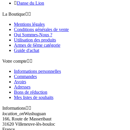

Danse du Lion
La Boutique


Mentions légales
Conditions générales de vente
Qui Sommes-Nous ?
Utilisation des produits
Armes de 6ème catégorie
Guide d'achat
Votre compte


Informations personnelles
Commandes
Avoirs
Adresses
Bons de réduction
Mes listes de souhaits
Informations


location_on
Wushuguan
166, Route de Masseribaut
31620 Villeneuve-lès-bouloc
France