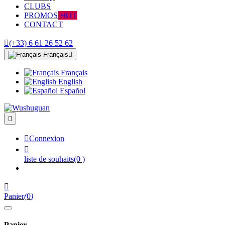
CLUBS
PROMOS
HOT
CONTACT

(+33) 6 61 26 52 62
Français

Français
English
Español


Connexion

liste de souhaits
(0 )

Panier
(
0
)
Panier