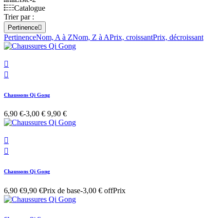
Catalogue
Trier par :
Pertinence

Pertinence
Nom, A à Z
Nom, Z à A
Prix, croissant
Prix, décroissant


Chaussons Qi Gong
6,90 €
-3,00 €
9,90 €


Chaussons Qi Gong
6,90 €
9,90 €
Prix de base
-3,00 € off
Prix