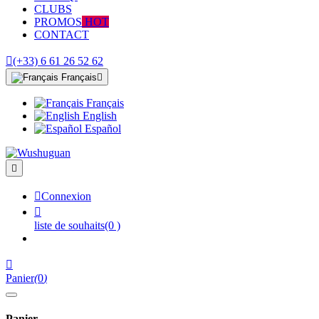
CLUBS
PROMOS
HOT
CONTACT

(+33) 6 61 26 52 62
Français

Français
English
Español


Connexion

liste de souhaits
(0 )

Panier
(
0
)
Panier