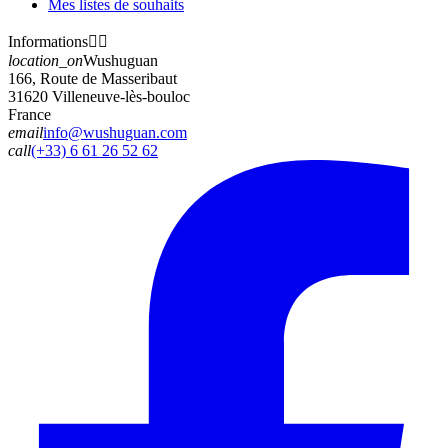
Mes listes de souhaits
Informations


location_on
Wushuguan
166, Route de Masseribaut
31620 Villeneuve-lès-bouloc
France
email
info@wushuguan.com
call
(+33) 6 61 26 52 62