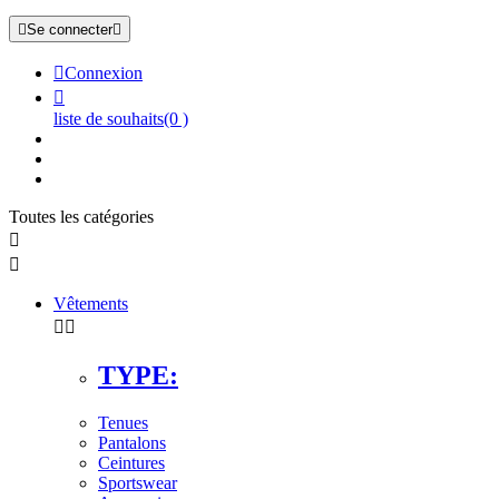

Se connecter


Connexion

liste de souhaits
(0 )
Toutes les catégories


Vêtements


TYPE:
Tenues
Pantalons
Ceintures
Sportswear