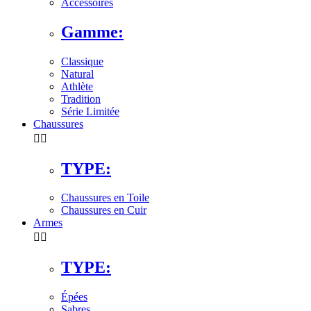
Accessoires
Gamme:
Classique
Natural
Athlète
Tradition
Série Limitée
Chaussures


TYPE:
Chaussures en Toile
Chaussures en Cuir
Armes


TYPE:
Épées
Sabres