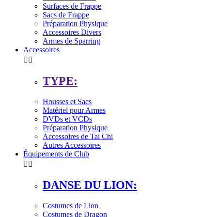
Surfaces de Frappe
Sacs de Frappe
Préparation Physique
Accessoires Divers
Armes de Sparring
Accessoires


TYPE:
Housses et Sacs
Matériel pour Armes
DVDs et VCDs
Préparation Physique
Accessoires de Tai Chi
Autres Accessoires
Équipements de Club


DANSE DU LION:
Costumes de Lion
Costumes de Dragon