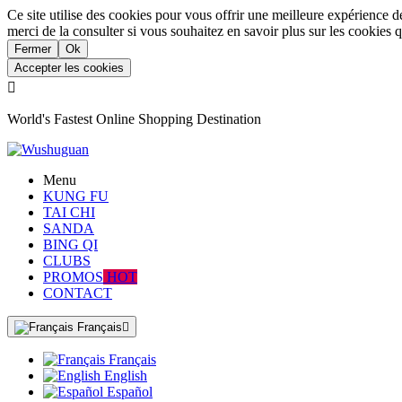
Ce site utilise des cookies pour vous offrir une meilleure expérience d
merci de la consulter si vous souhaitez en savoir plus sur les cookies q
Fermer
Ok
Accepter les cookies

World's Fastest Online Shopping Destination
Menu
KUNG FU
TAI CHI
SANDA
BING QI
CLUBS
PROMOS
HOT
CONTACT
Français

Français
English
Español