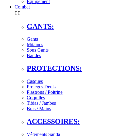
Équipement
Combat


GANTS:
Gants
Mitaines
Sous Gants
Bandes
PROTECTIONS:
Casques
Protèges Dents
Plastrons / Poitrine
Coquilles
Tibias / Jambes
Bras / Mains
ACCESSOIRES:
Vêtements Sanda