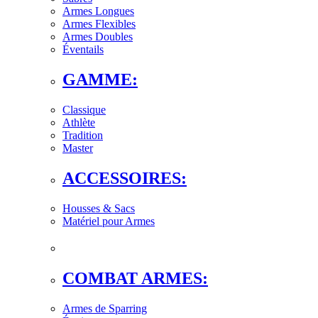
Armes Longues
Armes Flexibles
Armes Doubles
Éventails
GAMME:
Classique
Athlète
Tradition
Master
ACCESSOIRES:
Housses & Sacs
Matériel pour Armes
COMBAT ARMES:
Armes de Sparring