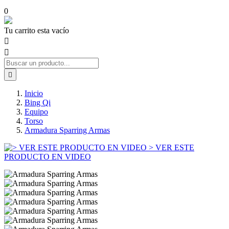
0
Tu carrito esta vacío



Inicio
Bing Qi
Equipo
Torso
Armadura Sparring Armas
> VER ESTE
PRODUCTO EN VIDEO