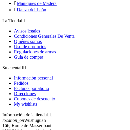

Maniquíes de Madera

Danza del León
La Tienda


Avisos legales
Condiciones Generales De Venta
Quiénes somos
Uso de productos
Regulaciones de armas
Guía de compra
Su cuenta


Información personal
Pedidos
Facturas por abono
Direcciones
Cupones de descuento
My wishlists
Información de la tienda


location_on
Wushuguan
166, Route de Masseribaut