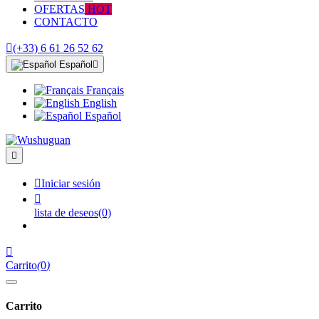
OFERTAS
HOT
CONTACTO

(+33) 6 61 26 52 62
Español

Français
English
Español


Iniciar sesión

lista de deseos
(0)

Carrito
(
0
)
Carrito