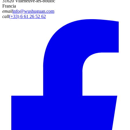
31620 Villeneuve-lès-bouloc
Francia
email
info@wushuguan.com
call
(+33) 6 61 26 52 62