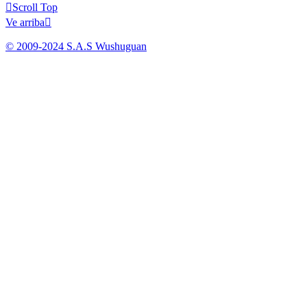

Scroll Top
Ve arriba

© 2009-2024 S.A.S Wushuguan