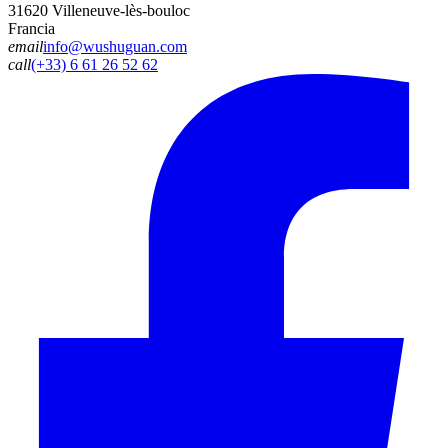
31620 Villeneuve-lès-bouloc
Francia
email
info@wushuguan.com
call
(+33) 6 61 26 52 62