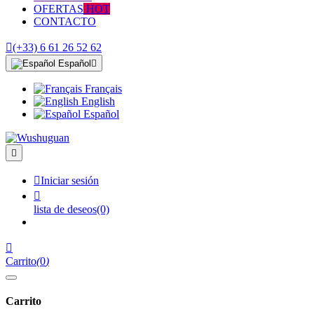
OFERTAS
HOT
CONTACTO

(+33) 6 61 26 52 62
Español

Français
English
Español


Iniciar sesión

lista de deseos
(0)

Carrito
(
0
)
Carrito