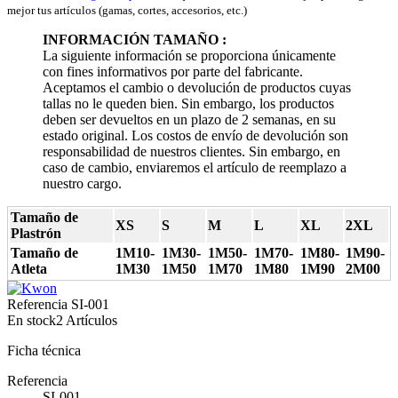
mejor tus artículos (gamas, cortes, accesorios, etc.)
INFORMACIÓN TAMAÑO :
La siguiente información se proporciona únicamente
con fines informativos por parte del fabricante.
Aceptamos el cambio o devolución de productos cuyas
tallas no le queden bien. Sin embargo, los productos
deben ser devueltos en un plazo de 2 semanas, en su
estado original. Los costos de envío de devolución son
responsabilidad de nuestros clientes. Sin embargo, en
caso de cambio, enviaremos el artículo de reemplazo a
nuestro cargo.
Tamaño de
XS
S
M
L
XL
2XL
Plastrón
Tamaño de
1M10-
1M30-
1M50-
1M70-
1M80-
1M90-
Atleta
1M30
1M50
1M70
1M80
1M90
2M00
Referencia
SI-001
En stock
2 Artículos
Ficha técnica
Referencia
SI-001