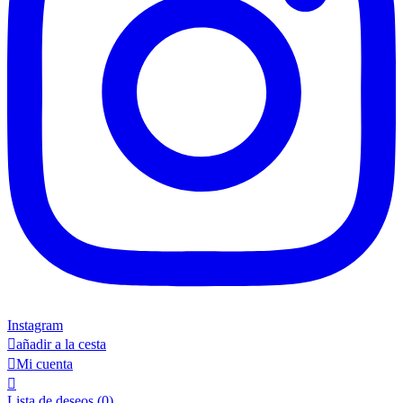
Instagram

añadir a la cesta

Mi cuenta

Lista de deseos
(0)