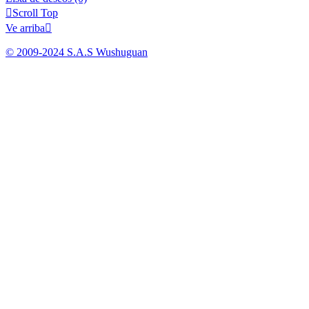

Scroll Top
Ve arriba

© 2009-2024 S.A.S Wushuguan