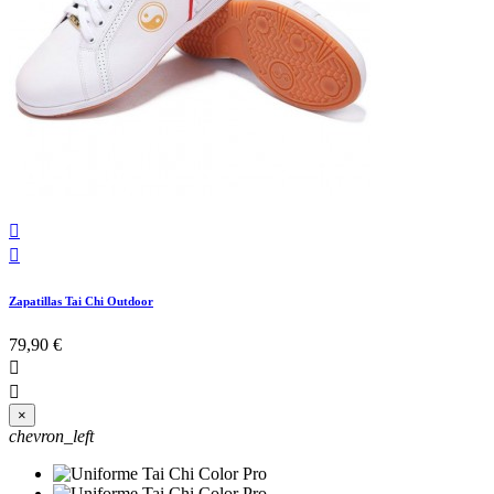


Zapatillas Tai Chi Outdoor
79,90 €


×
chevron_left