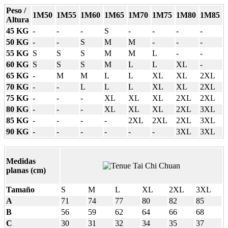
Peso /
1M50
1M55
1M60
1M65
1M70
1M75
1M80
1M85
Altura
45 KG
-
-
-
S
-
-
-
-
50 KG
-
-
S
M
M
-
-
-
55 KG
S
S
S
M
M
L
-
-
60 KG
S
S
S
M
L
L
XL
-
65 KG
-
M
M
L
L
XL
XL
2XL
70 KG
-
-
L
L
L
XL
XL
2XL
75 KG
-
-
-
XL
XL
XL
2XL
2XL
80 KG
-
-
-
XL
XL
XL
2XL
3XL
85 KG
-
-
-
-
2XL
2XL
2XL
3XL
90 KG
-
-
-
-
-
-
3XL
3XL
Medidas
planas (cm)
Tamaño
S
M
L
XL
2XL
3XL
A
71
74
77
80
82
85
B
56
59
62
64
66
68
C
30
31
32
34
35
37