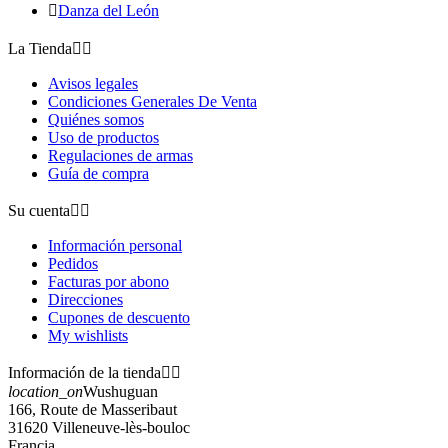

Danza del León
La Tienda


Avisos legales
Condiciones Generales De Venta
Quiénes somos
Uso de productos
Regulaciones de armas
Guía de compra
Su cuenta


Información personal
Pedidos
Facturas por abono
Direcciones
Cupones de descuento
My wishlists
Información de la tienda


location_on
Wushuguan
166, Route de Masseribaut
31620 Villeneuve-lès-bouloc
Francia