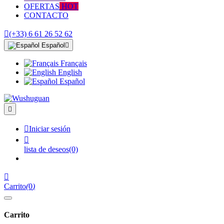
OFERTAS
HOT
CONTACTO

(+33) 6 61 26 52 62
Español

Français
English
Español


Iniciar sesión

lista de deseos
(0)

Carrito
(
0
)
Carrito