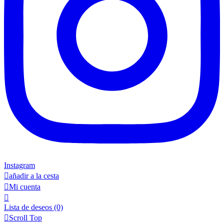
Instagram

añadir a la cesta

Mi cuenta

Lista de deseos
(0)

Scroll Top