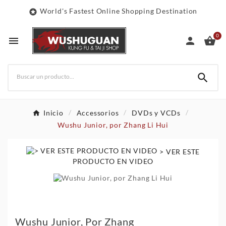
World's Fastest Online Shopping Destination

0




Inicio
Accessorios
DVDs y VCDs
Wushu Junior, por Zhang Li Hui
> VER ESTE
PRODUCTO EN VIDEO
Wushu Junior, Por Zhang