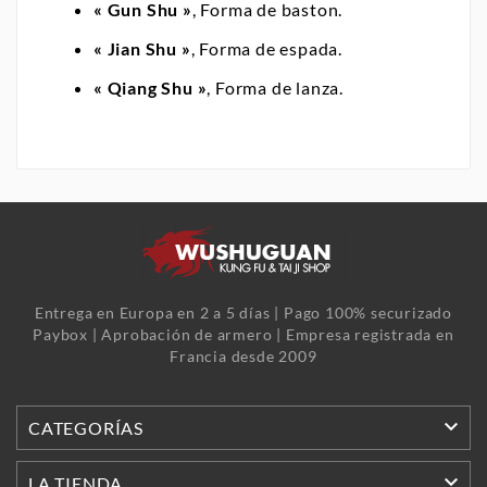
« Gun Shu »
, Forma de baston.
« Jian Shu »
, Forma de espada.
« Qiang Shu »
, Forma de lanza.
Entrega en Europa en 2 a 5 días | Pago 100% securizado
Paybox | Aprobación de armero | Empresa registrada en
Francia desde 2009

CATEGORÍAS

LA TIENDA