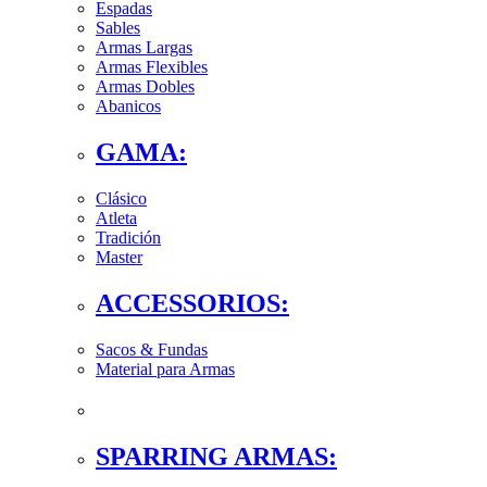
Espadas
Sables
Armas Largas
Armas Flexibles
Armas Dobles
Abanicos
GAMA:
Clásico
Atleta
Tradición
Master
ACCESSORIOS:
Sacos & Fundas
Material para Armas
SPARRING ARMAS: