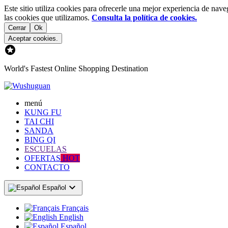
Este sitio utiliza cookies para ofrecerle una mejor experiencia de nave
las cookies que utilizamos.
Consulta la política de cookies.
Cerrar
Ok
Aceptar cookies.

World's Fastest Online Shopping Destination
menú
KUNG FU
TAI CHI
SANDA
BING QI
ESCUELAS
OFERTAS
HOT
CONTACTO

Español
Français
English
Español