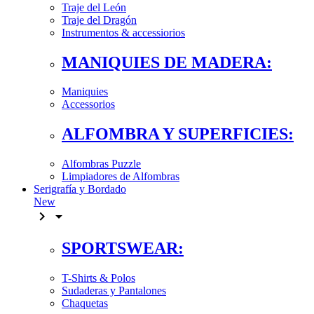
Traje del León
Traje del Dragón
Instrumentos & accessiorios
MANIQUIES DE MADERA:
Maniquies
Accessorios
ALFOMBRA Y SUPERFICIES:
Alfombras Puzzle
Limpiadores de Alfombras
Serigrafía y Bordado
New


SPORTSWEAR:
T-Shirts & Polos
Sudaderas y Pantalones
Chaquetas