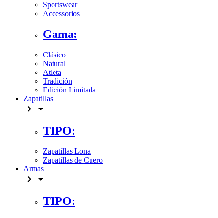
Sportswear
Accessorios
Gama:
Clásico
Natural
Atleta
Tradición
Edición Limitada
Zapatillas


TIPO:
Zapatillas Lona
Zapatillas de Cuero
Armas


TIPO: