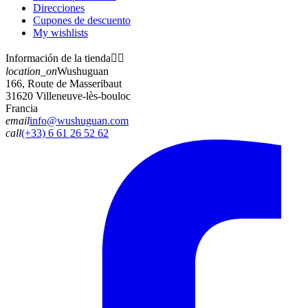
Direcciones
Cupones de descuento
My wishlists
Información de la tienda


location_on
Wushuguan
166, Route de Masseribaut
31620 Villeneuve-lès-bouloc
Francia
email
info@wushuguan.com
call
(+33) 6 61 26 52 62