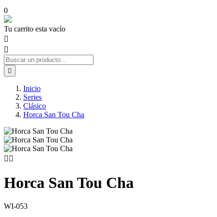
0
Tu carrito esta vacío



Inicio
Series
Clásico
Horca San Tou Cha


Horca San Tou Cha
WI-053