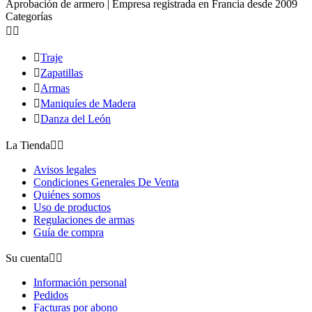
Aprobación de armero | Empresa registrada en Francia desde 2009
Categorías



Traje

Zapatillas

Armas

Maniquíes de Madera

Danza del León
La Tienda


Avisos legales
Condiciones Generales De Venta
Quiénes somos
Uso de productos
Regulaciones de armas
Guía de compra
Su cuenta


Información personal
Pedidos
Facturas por abono