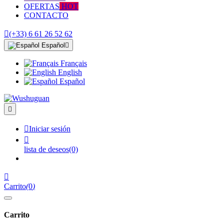
OFERTAS
HOT
CONTACTO

(+33) 6 61 26 52 62
Español

Français
English
Español


Iniciar sesión

lista de deseos
(0)

Carrito
(
0
)
Carrito