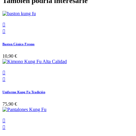
También podría interesarle


Baston Cónico Fresno
10,90 €


Uniforme Kung Fu Tradición
75,90 €

