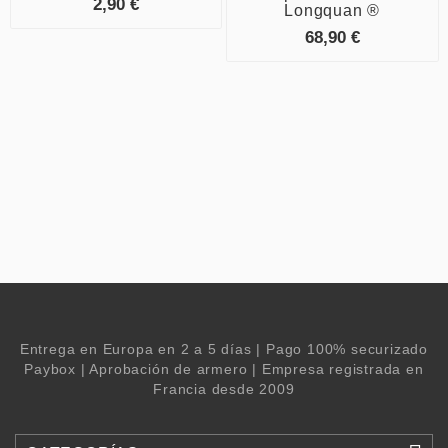
2,90 €
Longquan ®
68,90 €
Entrega en Europa en 2 a 5 días | Pago 100% securizado
Paybox | Aprobación de armero | Empresa registrada en
Francia desde 2009