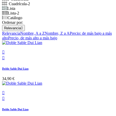
Cuadrícula-2
Lista
Lista-2
Catálogo
Ordenar por:
Relevancia

Relevancia
Nombre, A a Z
Nombre, Z a A
Precio: de más bajo a más
alto
Precio, de más alto a más bajo


Doble Sable Dui Lian
34,90 €


Doble Sable Dui Lian