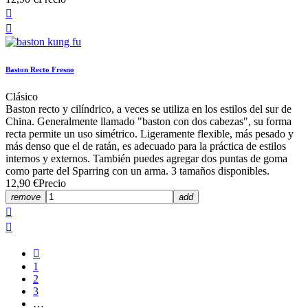


Baston Recto Fresno
Clásico
Baston recto y cilíndrico, a veces se utiliza en los estilos del sur de
China. Generalmente llamado "baston con dos cabezas", su forma
recta permite un uso simétrico. Ligeramente flexible, más pesado y
más denso que el de ratán, es adecuado para la práctica de estilos
internos y externos. También puedes agregar dos puntas de goma
como parte del Sparring con un arma. 3 tamaños disponibles.
12,90 €
Precio
remove
add



1
2
3
…