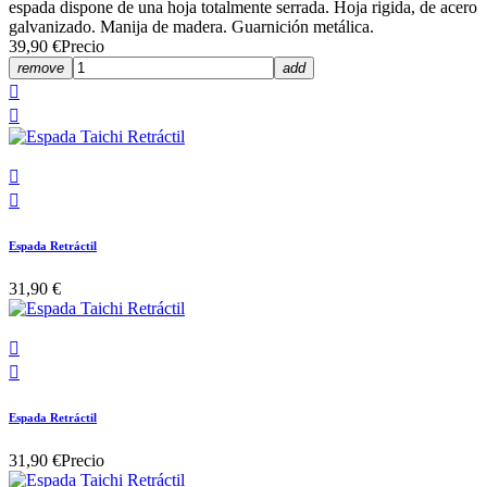
espada dispone de una hoja totalmente serrada. Hoja rigida, de acero
galvanizado. Manija de madera. Guarnición metálica.
39,90 €
Precio
remove
add




Espada Retráctil
31,90 €


Espada Retráctil
31,90 €
Precio