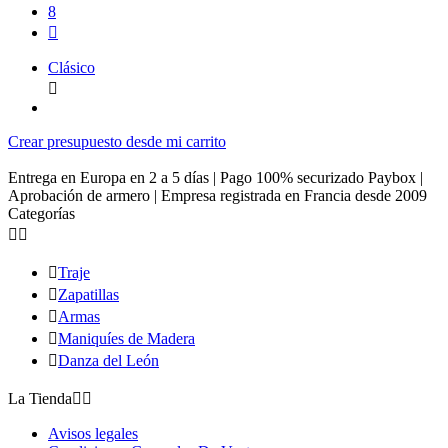
8

Clásico

Crear presupuesto desde mi carrito
Entrega en Europa en 2 a 5 días | Pago 100% securizado Paybox |
Aprobación de armero | Empresa registrada en Francia desde 2009
Categorías



Traje

Zapatillas

Armas

Maniquíes de Madera

Danza del León
La Tienda


Avisos legales