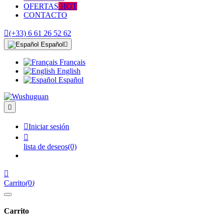
OFERTAS
HOT
CONTACTO

(+33) 6 61 26 52 62
Español

Français
English
Español


Iniciar sesión

lista de deseos
(0)

Carrito
(
0
)
Carrito