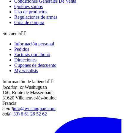
Condiciones Generales De Venta
Quiénes somos
Uso de productos
Regulaciones de armas
Guía de compra
Su cuenta


Información personal
Pedidos
Facturas por abono
Direcciones
Cupones de descuento
My wishlists
Información de la tienda


location_on
Wushuguan
166, Route de Masseribaut
31620 Villeneuve-lès-bouloc
Francia
email
info@wushuguan.com
call
(+33) 6 61 26 52 62