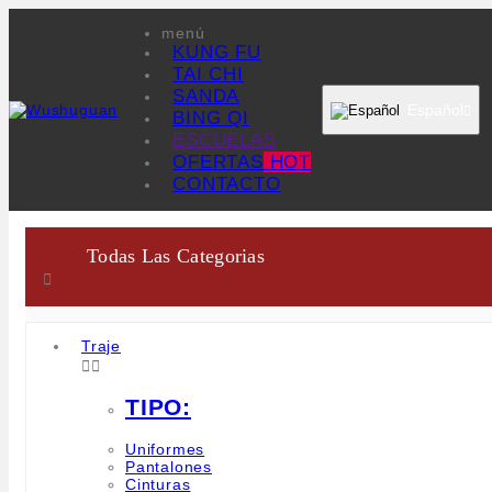
menú
KUNG FU
TAI CHI
SANDA
Español

BING QI
ESCUELAS
OFERTAS
HOT
CONTACTO
Todas Las Categorias

Traje


TIPO:
Uniformes
Pantalones
Cinturas