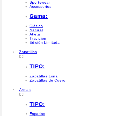
Sportswear
Accessorios
Gama:
Clásico
Natural
Atleta
Tradición
Edición Limitada
Zapatillas


TIPO:
Zapatillas Lona
Zapatillas de Cuero
Armas


TIPO:
Espadas