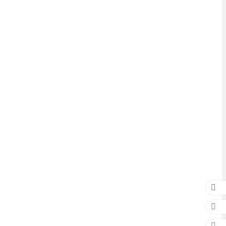


