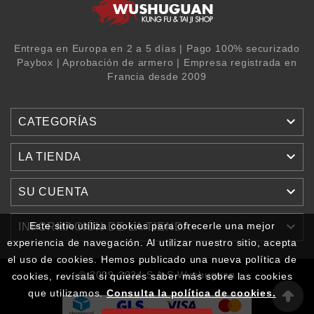
Entrega en Europa en 2 a 5 días | Pago 100% securizado
Paybox | Aprobación de armero | Empresa registrada en
Francia desde 2009

CATEGORÍAS

LA TIENDA

SU CUENTA

Este sitio utiliza cookies para ofrecerle una mejor
INFORMACIÓN DE LA TIENDA
experiencia de navegación. Al utilizar nuestro sitio, acepta
el uso de cookies. Hemos publicado una nueva política de
© 2009-2024 S.A.S Wushuguan
cookies, revísala si quieres saber más sobre las cookies
que utilizamos.
Consulta la política de cookies.